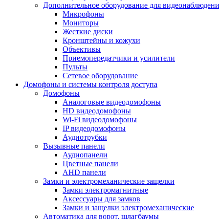
Дополнительное оборудование для видеонаблюден
Микрофоны
Мониторы
Жесткие диски
Кронштейны и кожухи
Объективы
Приемопередатчики и усилители
Пульты
Сетевое оборудование
Домофоны и системы контроля доступа
Домофоны
Аналоговые видеодомофоны
HD видеодомофоны
Wi-Fi видеодомофоны
IP видеодомофоны
Аудиотрубки
Вызывные панели
Аудиопанели
Цветные панели
AHD панели
Замки и электромеханические защелки
Замки электромагнитные
Аксессуары для замков
Замки и защелки электромеханические
Автоматика для ворот, шлагбаумы