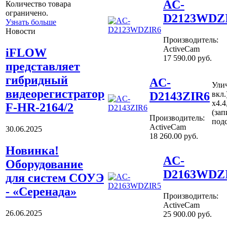
AC-
Количество товара
ограничено.
D2123WDZ
Узнать больше
Новости
Производитель:
ActiveCam
iFLOW
17 590.00
руб.
представляет
гибридный
AC-
Улич
видеорегистратор
D2143ZIR6
вкл.
х4.4
F-HR-2164/2
(зап
Производитель:
подс
ActiveCam
30.06.2025
18 260.00
руб.
Новинка!
AC-
Оборудование
D2163WDZ
для систем СОУЭ
- «Серенада»
Производитель:
ActiveCam
26.06.2025
25 900.00
руб.