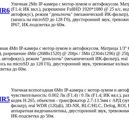
Уличная 2Мп IP-камера с мотор-зумом и автофокусом. Матри
IR6
(F1.4; ИК вкл.), разрешение FullHD 1920*1080 @ 25 к/с, ко
автофокус), режим "день/ночь" (механический ИК-фильтр),
(запись на microSD до 128 Гб), двусторонний звук, тревож
IP67, ИК-подсветка до 60м.
ная 4Мп IP-камера с мотор-зумом и автофокусом. Матрица 1/3'' C
), разрешение 4Мп (2688x1520) @ 20fps / 3Мп (2304x1296) @ 25fp
, автофокус), режим "день/ночь" (механический ИК-фильтр), rea
ись на microSD до 128 Гб), двусторонний звук, тревожные вх/вых
ветка до 60м.
Уличная всепогодная 6Мп IP-камера с мотор-зумом и авто
чувствительность: 0.002 Лк (F1.4) / 0 Лк (F1.4; ИК вкл.), 
IR5
кодек H.265, объектив - трансфокатор 2.7-13.5мм с АРД (з
фильтр), real WDR (120дБ), 3D-NR, BLC/HLC, Defog, ROI, E
аппаратная видеоаналитика, двусторонний звук, тревожные
ИК-подсветка до 50м.