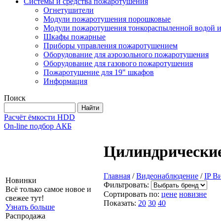
Системы и средства пожаротушения
Огнетушители
Модули пожаротушения порошковые
Модули пожаротушения тонкораспыленной водой и
Шкафы пожарные
Приборы управления пожаротушением
Оборудование для аэрозольного пожаротушения
Оборудование для газового пожаротушения
Пожаротушение для 19" шкафов
Информация
Поиск
Расчёт ёмкости HDD
On-line подбор АКБ
Цилиндрически
Главная
/
Видеонаблюдение
/
IP В
Новинки
Фильтровать:
Всё только самое новое и
Сортировать по:
цене
новизне
свежее тут!
Показать:
20
30
40
Узнать больше
Распродажа