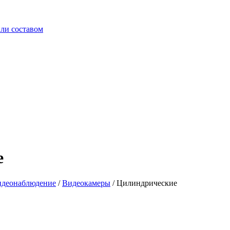
ли составом
е
идеонаблюдение
/
Видеокамеры
/
Цилиндрические