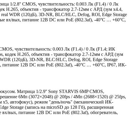
ца 1/2.8'' CMOS, чувствительность: 0.003 Лк (F1.4) / 0 Лк
дек H.265, объектив - трансфокатор 2.7-12мм с АРД (зум х4.4,
 real WDR (120дБ), 3D-NR, BLC/HLC, Defog, ROI, Edge Storage
ные вх/вых, питание 12В DC или PoE (802.3af), -40°C … +60°C,
MOS, чувствительность: 0.003 Лк (F1.4) / 0 Лк (F1.4; ИК
s, кодек H.265, объектив - трансфокатор 2.7-12мм с АРД (зум
l WDR (120дБ), 3D-NR, BLC/HLC, Defog, ROI, Edge Storage
, питание 12В DC или PoE (802.3af), -40°C … +60°C, IP67, ИК-
фокусом. Матрица 1/2.9'' Sony STARVIS 6MP CMOS,
разрешение 6Мп (3072×2048) @ 20fps / 4Мп (2688×1520) @ 25fps,
ум х5, автофокус), режим "день/ночь" (механический ИК-
dge Storage (запись на microSD до 128 Гб), расширенная
 вх/вых, питание 12В DC или PoE (802.3af), обогреватель,