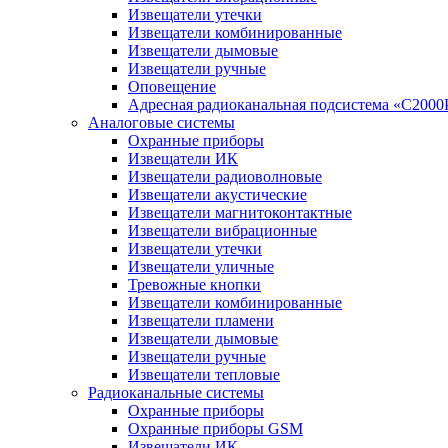
Извещатели утечки
Извещатели комбинированные
Извещатели дымовые
Извещатели ручные
Оповещение
Адресная радиоканальная подсистема «С2000
Аналоговые системы
Охранные приборы
Извещатели ИК
Извещатели радиоволновые
Извещатели акустические
Извещатели магнитоконтактные
Извещатели вибрационные
Извещатели утечки
Извещатели уличные
Тревожные кнопки
Извещатели комбинированные
Извещатели пламени
Извещатели дымовые
Извещатели ручные
Извещатели тепловые
Радиоканальные системы
Охранные приборы
Охранные приборы GSM
Извещатели ИК