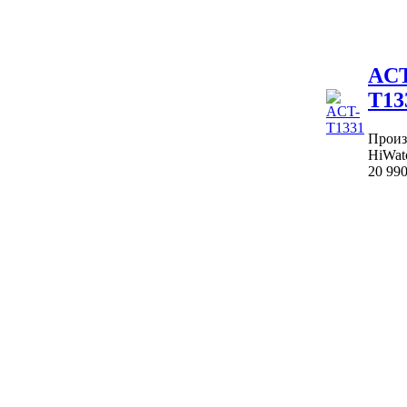
ACT
T13
Произ
HiWat
20 99