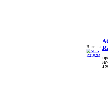
A
R
Новинка
Про
HiW
4 2