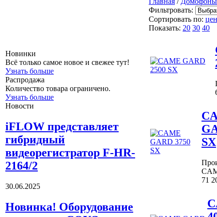
Главная
/
Домофоны 
Фильтровать:
Сортировать по:
цен
Показать:
20
30
40
Новинки
Всё только самое новое и свежее тут!
Узнать больше
Распродажа
Количество товара ограничено.
Узнать больше
Новости
C
iFLOW представляет
GA
гибридный
SX
видеорегистратор F-HR-
Прои
2164/2
CA
71 2
30.06.2025
C
Новинка! Оборудование
4