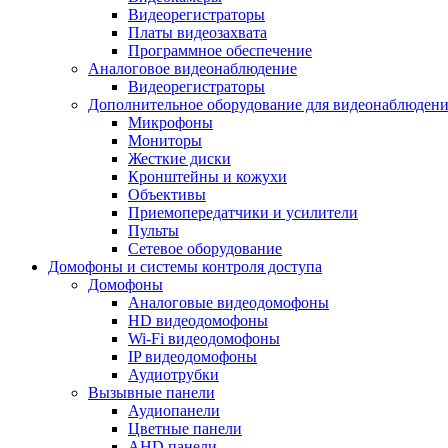
Видеорегистраторы
Платы видеозахвата
Программное обеспечение
Аналоговое видеонаблюдение
Видеорегистраторы
Дополнительное оборудование для видеонаблюден
Микрофоны
Мониторы
Жесткие диски
Кронштейны и кожухи
Объективы
Приемопередатчики и усилители
Пульты
Сетевое оборудование
Домофоны и системы контроля доступа
Домофоны
Аналоговые видеодомофоны
HD видеодомофоны
Wi-Fi видеодомофоны
IP видеодомофоны
Аудиотрубки
Вызывные панели
Аудиопанели
Цветные панели
AHD панели