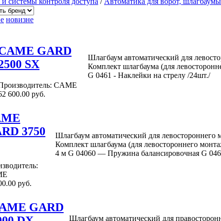
и системы контроля доступа
/
Автоматика для ворот, шлагбаумы
е
новизне
CAME GARD
Шлагбаум автоматический для левост
2500 SX
Комплект шлагбаума (для левостороннег
G 0461 - Наклейки на стрелу /24шт./
Производитель: CAME
62 600.00
руб.
AME
RD 3750
Шлагбаум автоматический для левостороннего 
Комплект шлагбаума (для левостороннего монтажа
4 м G 04060 — Пружина балансировочная G 0461
зводитель:
ME
00.00
руб.
AME GARD
000 DX
Шлагбаум автоматический для правосторон