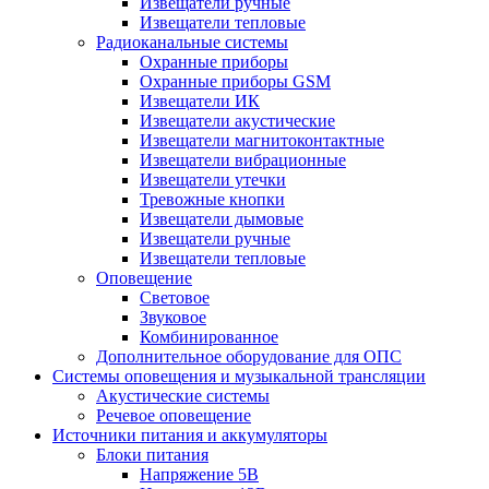
Извещатели ручные
Извещатели тепловые
Радиоканальные системы
Охранные приборы
Охранные приборы GSM
Извещатели ИК
Извещатели акустические
Извещатели магнитоконтактные
Извещатели вибрационные
Извещатели утечки
Тревожные кнопки
Извещатели дымовые
Извещатели ручные
Извещатели тепловые
Оповещение
Световое
Звуковое
Комбинированное
Дополнительное оборудование для ОПС
Системы оповещения и музыкальной трансляции
Акустические системы
Речевое оповещение
Источники питания и аккумуляторы
Блоки питания
Напряжение 5В