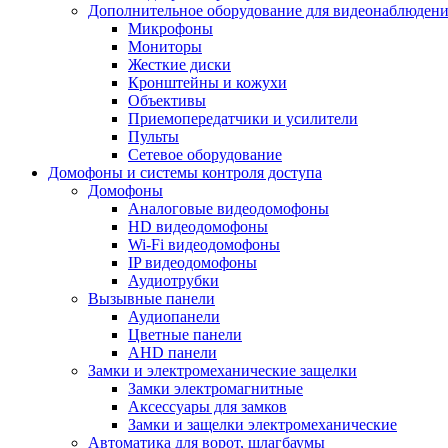
Дополнительное оборудование для видеонаблюден
Микрофоны
Мониторы
Жесткие диски
Кронштейны и кожухи
Объективы
Приемопередатчики и усилители
Пульты
Сетевое оборудование
Домофоны и системы контроля доступа
Домофоны
Аналоговые видеодомофоны
HD видеодомофоны
Wi-Fi видеодомофоны
IP видеодомофоны
Аудиотрубки
Вызывные панели
Аудиопанели
Цветные панели
AHD панели
Замки и электромеханические защелки
Замки электромагнитные
Аксессуары для замков
Замки и защелки электромеханические
Автоматика для ворот, шлагбаумы