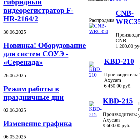
гибридный
видеорегистратор F-
CNB-
HR-2164/2
WRC3
Распродажа
30.06.2025
Производит
CNB
Новинка! Оборудование
1 200.00
ру
для систем СОУЭ -
KBD-210
«Серенада»
Производитель:
26.06.2025
Axycam
6 450.00
руб.
Режим работы в
праздничные дни
KBD-215
02.06.2025
Производитель:
Axycam
Изменение графика
9 600.00
руб.
06.05.2025