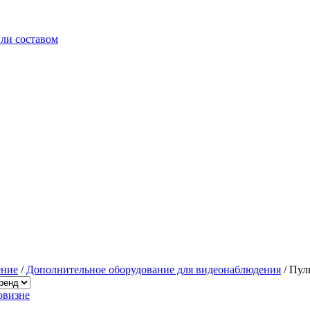
ли составом
ение
/
Дополнительное оборудование для видеонаблюдения
/
Пул
овизне