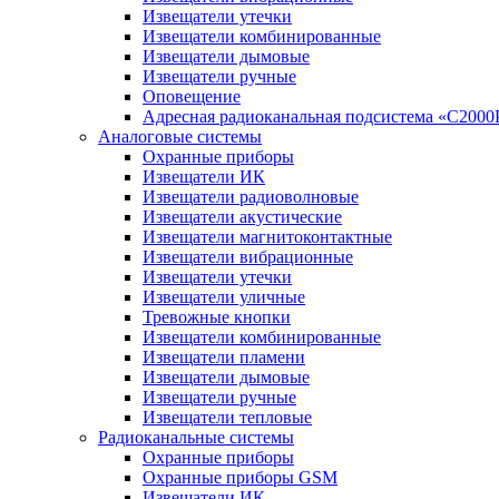
Извещатели утечки
Извещатели комбинированные
Извещатели дымовые
Извещатели ручные
Оповещение
Адресная радиоканальная подсистема «С2000
Аналоговые системы
Охранные приборы
Извещатели ИК
Извещатели радиоволновые
Извещатели акустические
Извещатели магнитоконтактные
Извещатели вибрационные
Извещатели утечки
Извещатели уличные
Тревожные кнопки
Извещатели комбинированные
Извещатели пламени
Извещатели дымовые
Извещатели ручные
Извещатели тепловые
Радиоканальные системы
Охранные приборы
Охранные приборы GSM
Извещатели ИК