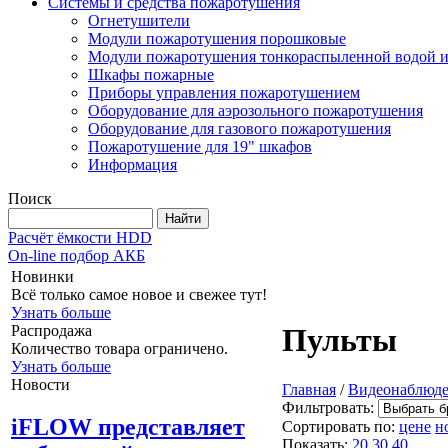
Системы и средства пожаротушения
Огнетушители
Модули пожаротушения порошковые
Модули пожаротушения тонкораспыленной водой и
Шкафы пожарные
Приборы управления пожаротушением
Оборудование для аэрозольного пожаротушения
Оборудование для газового пожаротушения
Пожаротушение для 19" шкафов
Информация
Поиск
Расчёт ёмкости HDD
On-line подбор АКБ
Новинки
Всё только самое новое и свежее тут!
Узнать больше
Распродажа
Пульты
Количество товара ограничено.
Узнать больше
Новости
Главная
/
Видеонаблюд
Фильтровать:
iFLOW представляет
Сортировать по:
цене
н
Показать:
20
30
40