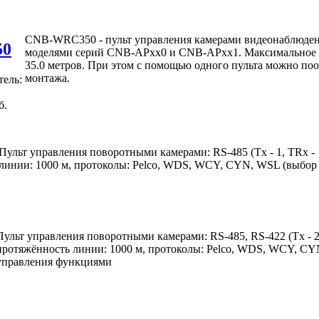
CNB-WRC350 - пульт управления камерами видеонаблюден
50
моделями серий CNB-APхх0 и CNB-APхх1. Максимальное ра
35.0 метров. При этом с помощью одного пульта можно поо
монтажа.
ель:
б.
Пульт управления поворотными камерами: RS-485 (Tx - 1, TRx - 
линии: 1000 м, протоколы: Pelco, WDS, WCY, CYN, WSL (выбор
Пульт управления поворотными камерами: RS-485, RS-422 (Tx - 2,
протяжённость линии: 1000 м, протоколы: Pelco, WDS, WCY, CY
управления функциями