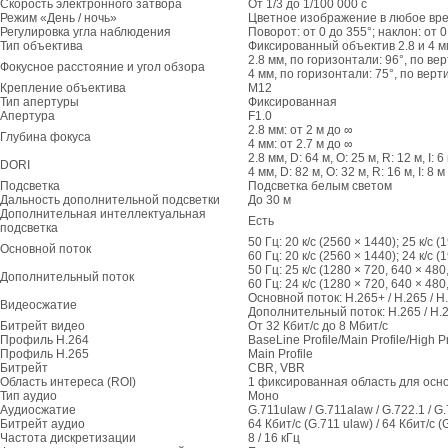
Скорость электронного затвора
От 1/3 до 1/100 000 с
Режим «День / ночь»
Цветное изображение в любое вре
Регулировка угла наблюдения
Поворот: от 0 до 355°; наклон: от 0
Тип объектива
Фиксированный объектив 2.8 и 4 м
2.8 мм, по горизонтали: 96°, по вер
Фокусное расстояние и угол обзора
4 мм, по горизонтали: 75°, по верт
Крепление объектива
M12
Тип апертуры
Фиксированная
Апертура
F1.0
2.8 мм: от 2 м до ∞
Глубина фокуса
4 мм: от 2.7 м до ∞
2.8 мм, D: 64 м, O: 25 м, R: 12 м, I: 6
DORI
4 мм, D: 82 м, O: 32 м, R: 16 м, I: 8 м
Подсветка
Подсветка белым светом
Дальность дополнительной подсветки
До 30 м
Дополнительная интеллектуальная
Есть
подсветка
50 Гц: 20 к/с (2560 × 1440); 25 к/с 
Основной поток
60 Гц: 20 к/с (2560 × 1440); 24 к/с 
50 Гц: 25 к/с (1280 × 720, 640 × 480
Дополнительный поток
60 Гц: 24 к/с (1280 × 720, 640 × 480
Основной поток: H.265+ / H.265 / H
Видеосжатие
Дополнительный поток: H.265 / H.
Битрейт видео
От 32 Кбит/с до 8 Мбит/с
Профиль H.264
BaseLine Profile/Main Profile/High Pr
Профиль H.265
Main Profile
Битрейт
CBR, VBR
Область интереса (ROI)
1 фиксированная область для осно
Тип аудио
Моно
Аудиосжатие
G.711ulaw / G.711alaw / G.722.1 / 
Битрейт аудио
64 Кбит/с (G.711 ulaw) / 64 Кбит/с (
Частота дискретизации
8 / 16 кГц