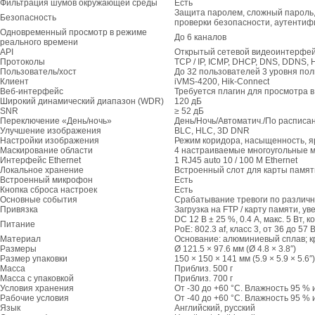
Фильтрация шумов окружающей среды
Есть
Защита паролем, сложный пароль,
Безопасность
проверки безопасности, аутентиф
Одновременный просмотр в режиме
До 6 каналов
реального времени
API
Открытый сетевой видеоинтерфейс (Pr
Протоколы
TCP / IP, ICMP, DHCP, DNS, DDNS, H
Пользователь/хост
До 32 пользователей 3 уровня по
Клиент
iVMS-4200, Hik-Connect
Веб-интерфейс
Требуется плагин для просмотра в 
Широкий динамический диапазон (WDR)
120 дБ
SNR
≥ 52 дБ
Переключение «День/ночь»
День/Ночь/Автоматич./По расписа
Улучшение изображения
BLC, HLC, 3D DNR
Настройки изображения
Режим коридора, насыщенность, яр
Маскирование области
4 настраиваемые многоугольные м
Интерфейс Ethernet
1 RJ45 auto 10 / 100 М Ethernet
Локальное хранение
Встроенный слот для карты памяти
Встроенный микрофон
Есть
Кнопка сброса настроек
Есть
Основные события
Срабатывание тревоги по различны
Привязка
Загрузка на FTP / карту памяти, у
DC 12 В ± 25 %, 0.4 А, макс. 5 Вт,
Питание
PoE: 802.3 af, класс 3, от 36 до 57 В
Материал
Основание: алюминиевый сплав; к
Размеры
Ø 121.5 × 97.6 мм (Ø 4.8 × 3.8″)
Размер упаковки
150 × 150 × 141 мм (5.9 × 5.9 × 5.6″)
Масса
Приблиз. 500 г
Масса с упаковкой
Приблиз. 700 г
Условия хранения
От -30 до +60 °C. Влажность 95 %
Рабочие условия
От -40 до +60 °C. Влажность 95 %
Язык
Английский, русский