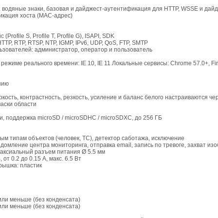
 водяные знаки, базовая и дайджест-аутентификация для HTTP, WSSE и дай
икация хоста (MAC-адрес)
ofile S, Profile T, Profile G), ISAPI, SDK
TTP, RTP, RTSP, NTP, IGMP, IPv6, UDP, QoS, FTP, SMTP
льзователей: администратор, оператор и пользователь
режиме реального времени: IE 10, IE 11 Локальные сервисы: Chrome 57.0+, Fir
нию
кость, контрастность, резкость, усиление и баланс белого настраиваются ч
аски области
, поддержка microSD / microSDHC / microSDXC, до 256 ГБ
м типам объектов (человек, ТС), детектор саботажа, исключение
ведомление центра мониторинга, отправка email, запись по тревоге, захват и
 коаксиальный разъем питания Ø 5.5 мм
, от 0.2 до 0.15 А, макс. 6.5 Вт
рышка: пластик
 или меньше (без конденсата)
 или меньше (без конденсата)