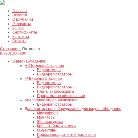
Главная
Новости
О компании
Реквизиты
Услуги
Сертификаты
Контакты
Скачать
Ставрополь
Пятигорск
(8793) 200-280
Видеонаблюдение
HD Видеонаблюдение
Видеокамеры
Видеорегистраторы
IP Видеонаблюдение
Видеокамеры
Видеорегистраторы
Платы видеозахвата
Программное обеспечение
Аналоговое видеонаблюдение
Видеорегистраторы
Дополнительное оборудование для видеонаблюдения
Микрофоны
Мониторы
Жесткие диски
Кронштейны и кожухи
Объективы
Приемопередатчики и усилители