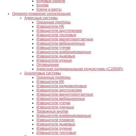
Кодовые панели
Кнопки
Ключи и карты
Охранно-пожарная сигнализация
Адресные системы
Охранные приборы
Извещатели ИК
Извещатели акустические
Извещатели тепловые
Извещатели магнитоконтактные
Извещатели вибрационные
Извещатели утечки
Извещатели комбинированные
Извещатели дымовые
Извещатели ручные
Оповещение
Адресная радиоканальная подсистема «С2000Р»
Аналоговые системы
Охранные приборы
Извещатели ИК
Извещатели радиоволновые
Извещатели акустические
Извещатели магнитоконтактные
Извещатели вибрационные
Извещатели утечки
Извещатели уличные
Тревожные кнопки
Извещатели комбинированные
Извещатели пламени
Извещатели дымовые
Извещатели ручные
Извещатели тепловые