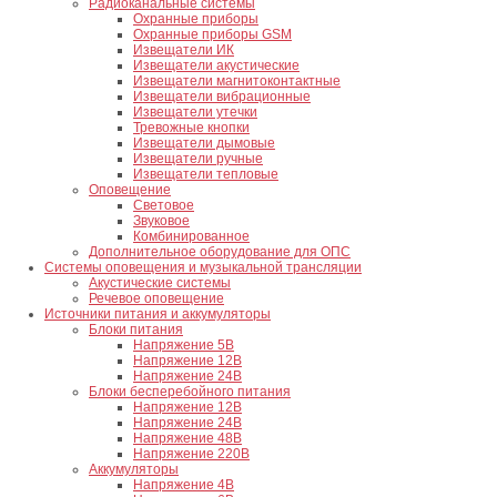
Радиоканальные системы
Охранные приборы
Охранные приборы GSM
Извещатели ИК
Извещатели акустические
Извещатели магнитоконтактные
Извещатели вибрационные
Извещатели утечки
Тревожные кнопки
Извещатели дымовые
Извещатели ручные
Извещатели тепловые
Оповещение
Световое
Звуковое
Комбинированное
Дополнительное оборудование для ОПС
Системы оповещения и музыкальной трансляции
Акустические системы
Речевое оповещение
Источники питания и аккумуляторы
Блоки питания
Напряжение 5В
Напряжение 12В
Напряжение 24В
Блоки бесперебойного питания
Напряжение 12В
Напряжение 24В
Напряжение 48В
Напряжение 220В
Аккумуляторы
Напряжение 4В