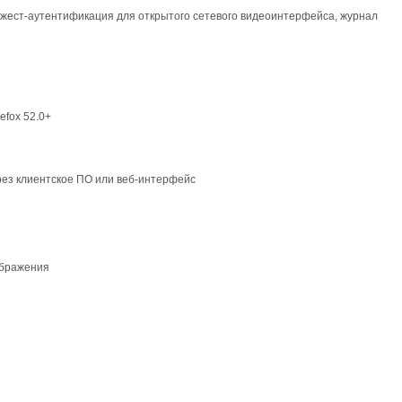
джест-аутентификация для открытого сетевого видеоинтерфейса, журнал
efox 52.0+
ерез клиентское ПО или веб-интерфейс
зображения