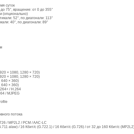
мя суток
 до 75°, вращение: от 0 до 355°
м (опционально)
тикали: 52°, по диагонали: 113°
икали: 40°, по диагонали: 89°
 м
(1920 × 1080, 1280 × 720)
(1920 × 1080, 1280 × 720)
, 640 × 360)
, 640 × 360)
.264+ / H.264
264 / MJPEG
ofile
вного потока
G.726 / MP2L2 / PCM / AAC-LC
G.711 alaw) / 16 Кбит/с (G.722.1) / 16 Кбит/с (G.726) / от 32 до 160 Кбит/с (MP2L2