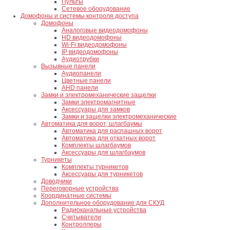
Пульты
Сетевое оборудование
Домофоны и системы контроля доступа
Домофоны
Аналоговые видеодомофоны
HD видеодомофоны
Wi-Fi видеодомофоны
IP видеодомофоны
Аудиотрубки
Вызывные панели
Аудиопанели
Цветные панели
AHD панели
Замки и электромеханические защелки
Замки электромагнитные
Аксессуары для замков
Замки и защелки электромеханические
Автоматика для ворот, шлагбаумы
Автоматика для распашных ворот
Автоматика для откатных ворот
Комплекты шлагбаумов
Аксессуары для шлагбаумов
Турникеты
Комплекты турникетов
Аксессуары для турникетов
Доводчики
Переговорные устройства
Координатные системы
Дополнительное оборудование для СКУД
Радиоканальные устройства
Считыватели
Контроллеры