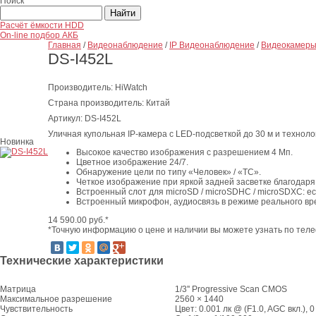
Поиск
Расчёт ёмкости HDD
On-line подбор АКБ
Главная
/
Видеонаблюдение
/
IP Видеонаблюдение
/
Видеокамер
DS-I452L
Производитель: HiWatch
Страна производитель: Китай
Артикул: DS-I452L
Уличная купольная IP-камера с LED-подсветкой до 30 м и техноло
Новинка
Высокое качество изображения с разрешением 4 Мп.
Цветное изображение 24/7.
Обнаружение цели по типу «Человек» / «ТС».
Четкое изображение при яркой задней засветке благодаря
Встроенный слот для microSD / microSDHC / microSDXC: ест
Встроенный микрофон, аудиосвязь в режиме реального вр
14 590.00
руб.*
*Точную информацию о цене и наличии вы можете узнать по теле
Технические характеристики
Матрица
1/3'' Progressive Scan CMOS
Максимальное разрешение
2560 × 1440
Чувствительность
Цвет: 0.001 лк @ (F1.0, AGC вкл.), 