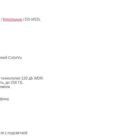
ы
/
Купольные
/
DS-I452L
гией ColorVu
 технологии 120 дБ WDR.
ь, до 256 ГБ.
емени.
фону.
0 лк с подсветкой